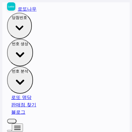
로또나우
당첨번호
번호 생성
번호 분석
로또 명당
판매점 찾기
블로그