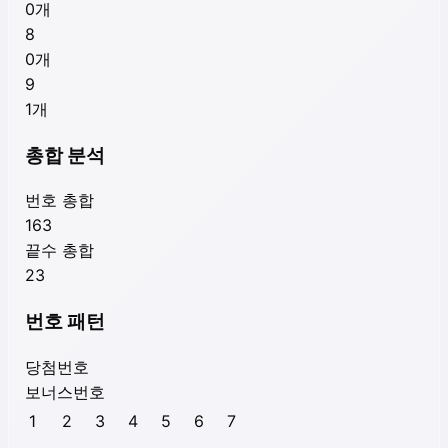
0
개
8
0
개
9
1
개
총합 분석
번호 총합
163
끝수 총합
23
번호 패턴
당첨번호
보너스번호
1
2
3
4
5
6
7