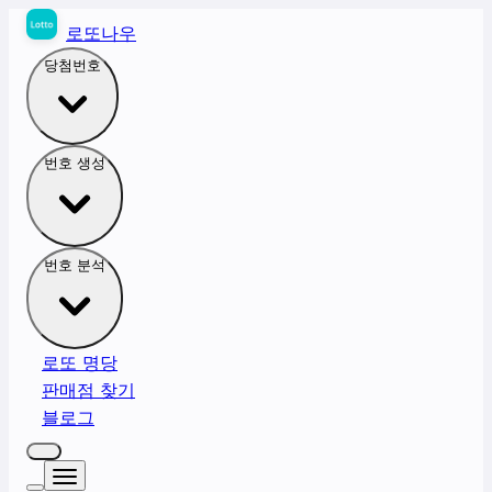
로또나우
당첨번호
번호 생성
번호 분석
로또 명당
판매점 찾기
블로그