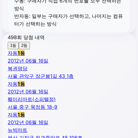
수동:
구매자가 직접 6개의 번호를 모두 선택하는
방식
반자동:
일부는 구매자가 선택하고, 나머지는 컴퓨
터가 선택하는 방식
498회 당첨 내역
1등
2등
자동
1
등
2012년 06월 16일
복권명당
서울 관악구 장군봉1길 43 1층
자동
1
등
2012년 06월 16일
훼미리마트(소피텔점)
서울 중구 묵정동 18-9
자동
1
등
2012년 06월 16일
뉴빅마트
부산 기장군 정관중앙로 48 106호