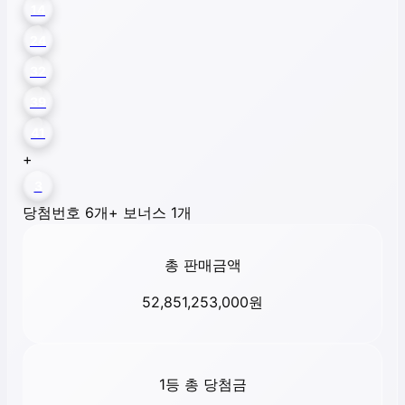
14
24
32
39
41
+
3
당첨번호 6개
+ 보너스 1개
총 판매금액
52,851,253,000
원
1등 총 당첨금