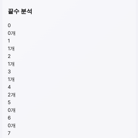
끝수 분석
0
0
개
1
1
개
2
1
개
3
1
개
4
2
개
5
0
개
6
0
개
7