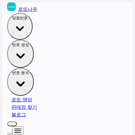
로또나우
당첨번호
번호 생성
번호 분석
로또 명당
판매점 찾기
블로그