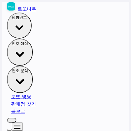
로또나우
당첨번호
번호 생성
번호 분석
로또 명당
판매점 찾기
블로그