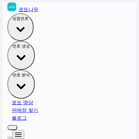
로또나우
당첨번호
번호 생성
번호 분석
로또 명당
판매점 찾기
블로그