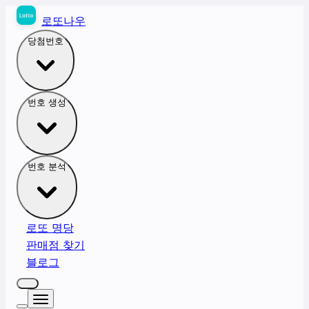
로또나우
당첨번호
번호 생성
번호 분석
로또 명당
판매점 찾기
블로그