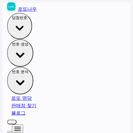
로또나우
당첨번호
번호 생성
번호 분석
로또 명당
판매점 찾기
블로그