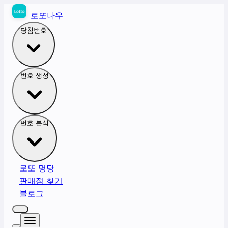
로또나우
당첨번호
번호 생성
번호 분석
로또 명당
판매점 찾기
블로그