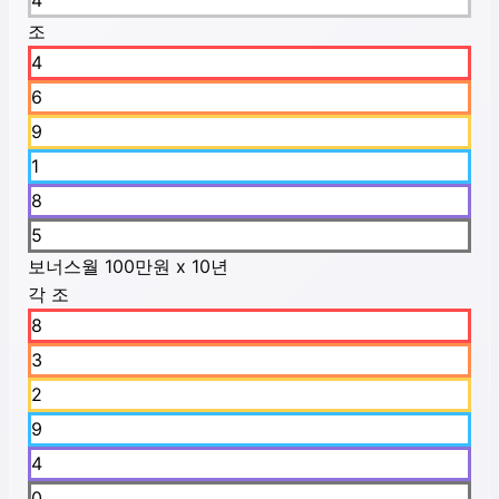
4
조
4
6
9
1
8
5
보너스
월 100만원 x 10년
각 조
8
3
2
9
4
0