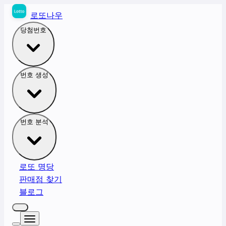
로또나우
당첨번호
번호 생성
번호 분석
로또 명당
판매점 찾기
블로그