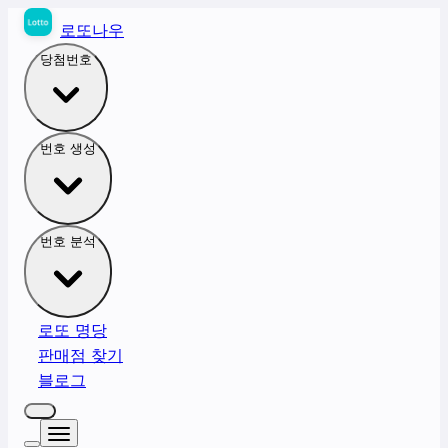
로또나우
당첨번호
번호 생성
번호 분석
로또 명당
판매점 찾기
블로그