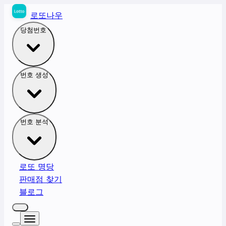
로또나우
당첨번호
번호 생성
번호 분석
로또 명당
판매점 찾기
블로그