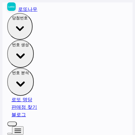
로또나우
당첨번호
번호 생성
번호 분석
로또 명당
판매점 찾기
블로그