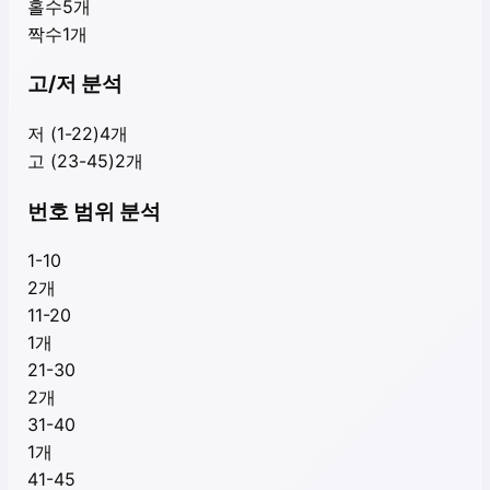
홀수
5
개
짝수
1
개
고/저 분석
저 (1-22)
4
개
고 (23-45)
2
개
번호 범위 분석
1-10
2
개
11-20
1
개
21-30
2
개
31-40
1
개
41-45