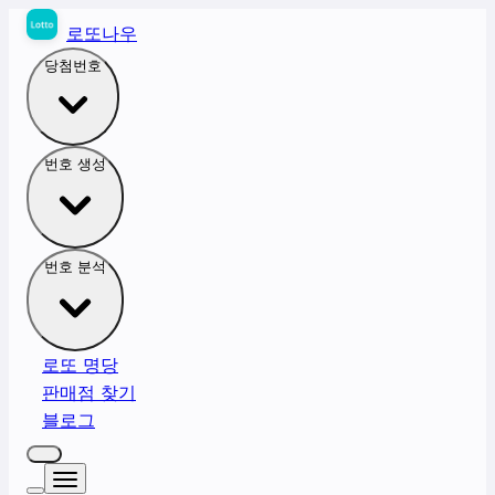
로또나우
당첨번호
번호 생성
번호 분석
로또 명당
판매점 찾기
블로그