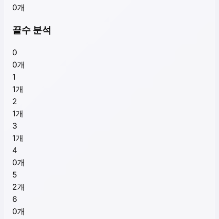
0
개
끝수 분석
0
0
개
1
1
개
2
1
개
3
1
개
4
0
개
5
2
개
6
0
개