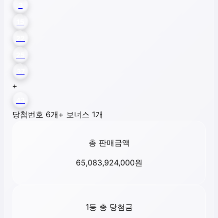
3
15
22
25
37
+
43
당첨번호 6개
+ 보너스 1개
총 판매금액
65,083,924,000
원
1등 총 당첨금