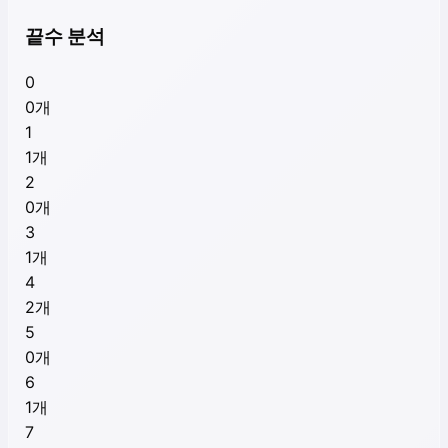
끝수 분석
0
0
개
1
1
개
2
0
개
3
1
개
4
2
개
5
0
개
6
1
개
7