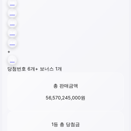
18
26
31
34
44
+
12
당첨번호 6개
+ 보너스 1개
총 판매금액
56,570,245,000
원
1등 총 당첨금