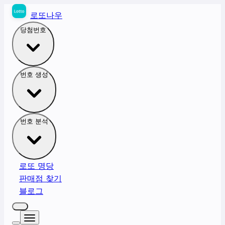
로또나우
당첨번호
번호 생성
번호 분석
로또 명당
판매점 찾기
블로그