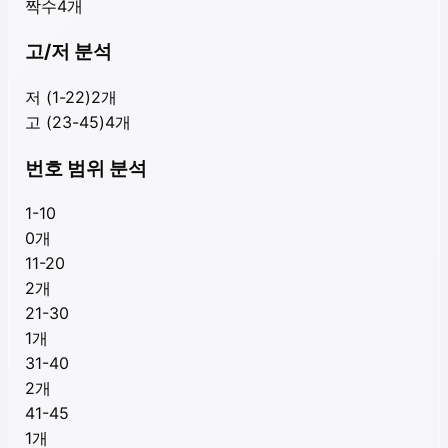
짝수
4
개
고/저 분석
저 (1-22)
2
개
고 (23-45)
4
개
번호 범위 분석
1-10
0
개
11-20
2
개
21-30
1
개
31-40
2
개
41-45
1
개