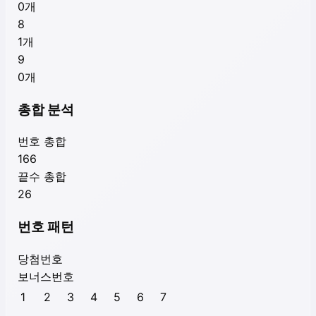
0
개
8
1
개
9
0
개
총합 분석
번호 총합
166
끝수 총합
26
번호 패턴
당첨번호
보너스번호
1
2
3
4
5
6
7