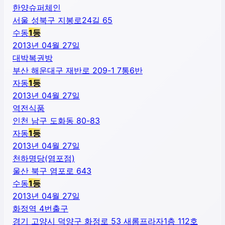
한양슈퍼체인
서울 성북구 지봉로24길 65
수동
1
등
2013년 04월 27일
대박복권방
부산 해운대구 재반로 209-1 7통6반
자동
1
등
2013년 04월 27일
역전식품
인천 남구 도화동 80-83
자동
1
등
2013년 04월 27일
천하명당(염포점)
울산 북구 염포로 643
수동
1
등
2013년 04월 27일
화정역 4번출구
경기 고양시 덕양구 화정로 53 새롬프라자1층 112호