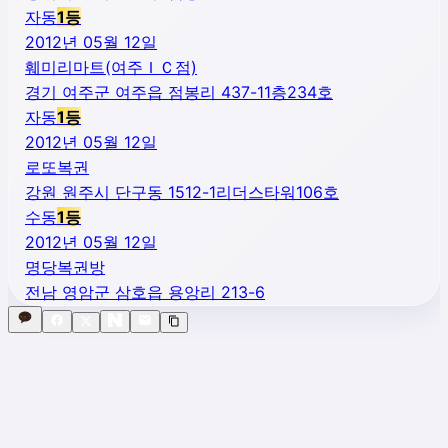
자동
1
등
2012년 05월 12일
훼미리마트(여주ＩＣ점)
경기 여주군 여주읍 점봉리 437-11층234호
자동
1
등
2012년 05월 12일
로또복권
강원 원주시 단구동 1512-1리더스타워106호
수동
1
등
2012년 05월 12일
명당복권방
전남 영암군 삼호읍 용앙리 213-6