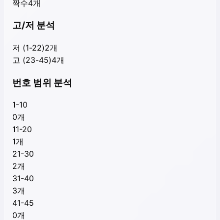
짝수
4
개
고/저 분석
저 (1-22)
2
개
고 (23-45)
4
개
번호 범위 분석
1-10
0
개
11-20
1
개
21-30
2
개
31-40
3
개
41-45
0
개