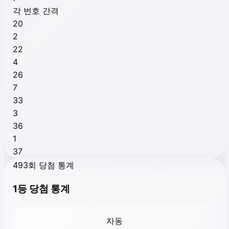
각 번호 간격
20
2
22
4
26
7
33
3
36
1
37
493회 당첨 통계
1등 당첨 통계
자동