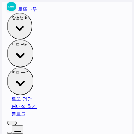
로또나우
당첨번호
번호 생성
번호 분석
로또 명당
판매점 찾기
블로그