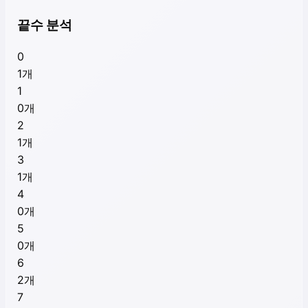
끝수 분석
0
1
개
1
0
개
2
1
개
3
1
개
4
0
개
5
0
개
6
2
개
7