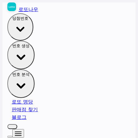
로또나우
당첨번호
번호 생성
번호 분석
로또 명당
판매점 찾기
블로그