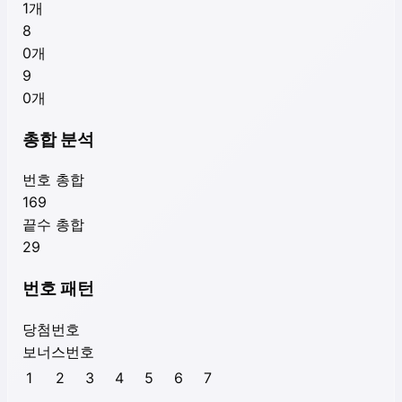
1
개
8
0
개
9
0
개
총합 분석
번호 총합
169
끝수 총합
29
번호 패턴
당첨번호
보너스번호
1
2
3
4
5
6
7