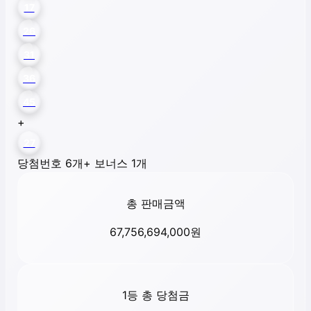
17
26
31
36
45
+
27
당첨번호 6개
+ 보너스 1개
총 판매금액
67,756,694,000
원
1등 총 당첨금