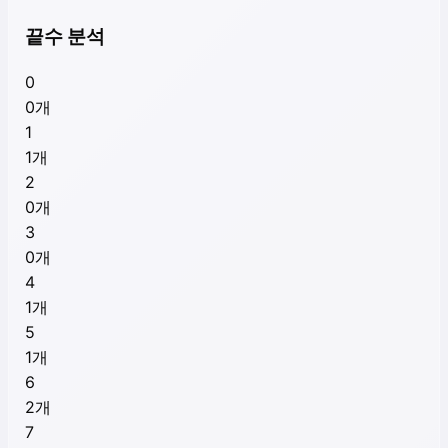
끝수 분석
0
0
개
1
1
개
2
0
개
3
0
개
4
1
개
5
1
개
6
2
개
7