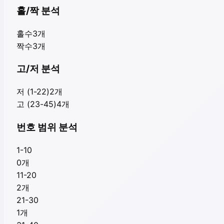
홀/짝 분석
홀수
3
개
짝수
3
개
고/저 분석
저 (1-22)
2
개
고 (23-45)
4
개
번호 범위 분석
1-10
0
개
11-20
2
개
21-30
1
개