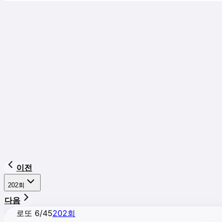
이전
202
회
다음
로또 6/45
202
회