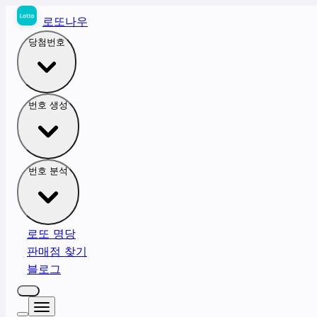
로또나우
당첨번호
번호 생성
번호 분석
로또 명당
판매점 찾기
블로그