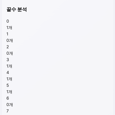
끝수 분석
0
1
개
1
0
개
2
0
개
3
1
개
4
1
개
5
1
개
6
0
개
7