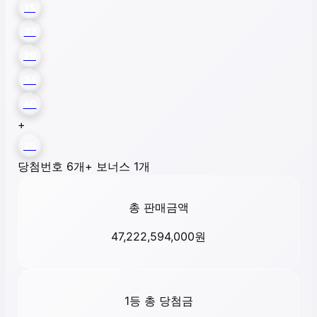
15
27
29
34
40
+
35
당첨번호 6개
+ 보너스 1개
총 판매금액
47,222,594,000
원
1등 총 당첨금