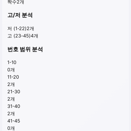
짝수
2
개
고/저 분석
저 (1-22)
2
개
고 (23-45)
4
개
번호 범위 분석
1-10
0
개
11-20
2
개
21-30
2
개
31-40
2
개
41-45
0
개