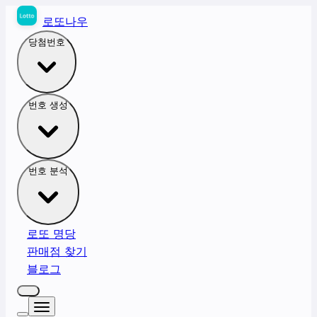
로또나우
당첨번호
번호 생성
번호 분석
로또 명당
판매점 찾기
블로그