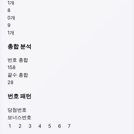
1
개
8
0
개
9
1
개
총합 분석
번호 총합
158
끝수 총합
28
번호 패턴
당첨번호
보너스번호
1
2
3
4
5
6
7