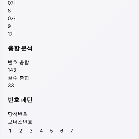
0
개
8
0
개
9
1
개
총합 분석
번호 총합
143
끝수 총합
33
번호 패턴
당첨번호
보너스번호
1
2
3
4
5
6
7