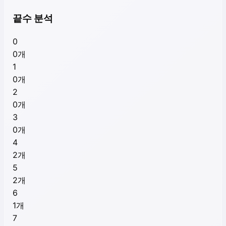
끝수 분석
0
0
개
1
0
개
2
0
개
3
0
개
4
2
개
5
2
개
6
1
개
7