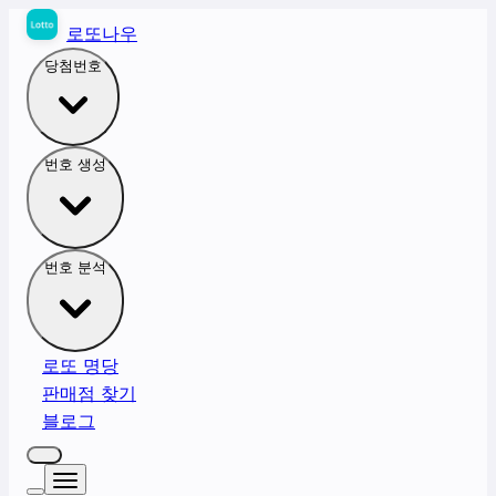
로또나우
당첨번호
번호 생성
번호 분석
로또 명당
판매점 찾기
블로그