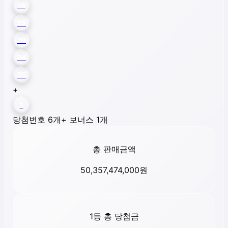
16
25
29
34
35
+
1
당첨번호 6개
+ 보너스 1개
총 판매금액
50,357,474,000
원
1등 총 당첨금