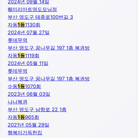
2024년 09월 14일
훼미리마트영도모닝점
부산 영도구 태종로100번길 3
자동
1
등
1130
회
2024년 07월 27일
롯데무역
부산 영도구 꿈나무길 197 1층 복권방
자동
1
등
1119
회
2024년 05월 11일
롯데무역
부산 영도구 꿈나무길 197 1층 복권방
수동
1
등
1070
회
2023년 06월 03일
나나복권
부산 영도구 남항로 22 1층
자동
1
등
965
회
2021년 05월 29일
행복이가득한집