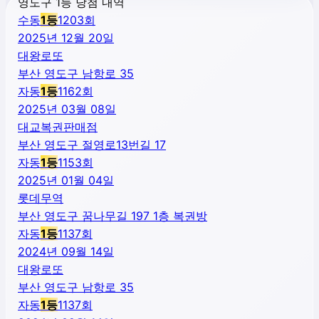
영도구 1등 당첨 내역
수동
1
등
1203
회
2025년 12월 20일
대왕로또
부산 영도구 남항로 35
자동
1
등
1162
회
2025년 03월 08일
대교복권판매점
부산 영도구 절영로13번길 17
자동
1
등
1153
회
2025년 01월 04일
롯데무역
부산 영도구 꿈나무길 197 1층 복권방
자동
1
등
1137
회
2024년 09월 14일
대왕로또
부산 영도구 남항로 35
자동
1
등
1137
회