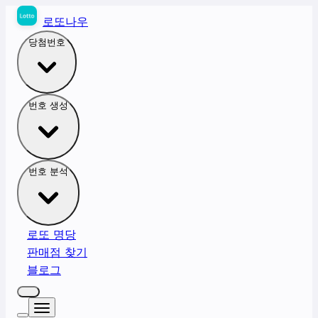
로또나우
당첨번호
번호 생성
번호 분석
로또 명당
판매점 찾기
블로그