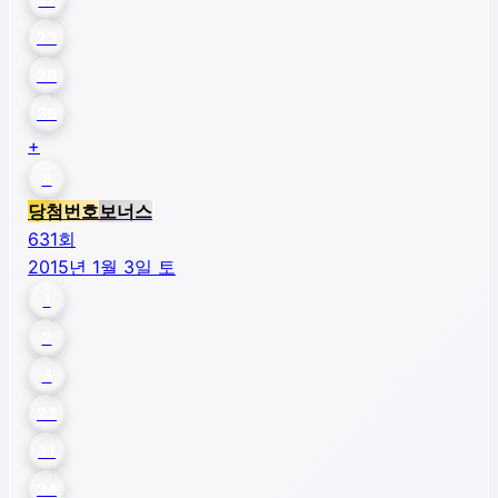
23
28
36
+
8
당첨번호
보너스
631
회
2015년 1월 3일 토
1
2
4
23
31
34