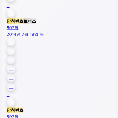
+
8
당첨번호
보너스
607
회
2014년 7월 19일 토
8
14
23
36
38
39
+
13
당첨번호
597
회