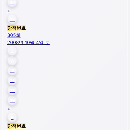
40
+
33
당첨번호
305
회
2008년 10월 4일 토
7
8
18
21
23
39
+
9
당첨번호