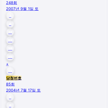
248
회
2007년 9월 1일 토
3
8
17
23
38
45
+
13
당첨번호
85
회
2004년 7월 17일 토
6
8