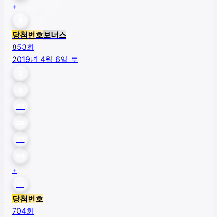
+
8
당첨번호
보너스
853
회
2019년 4월 6일 토
2
8
23
26
27
44
+
13
당첨번호
704
회