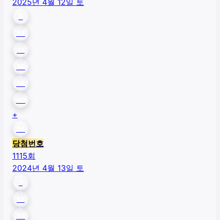
2025년 4월 12일 토
8
23
31
35
39
40
+
24
당첨번호
1115
회
2024년 4월 13일 토
7
12
23