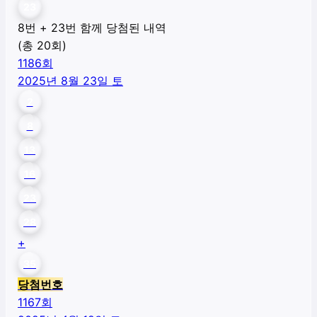
23
8번 + 23번 함께 당첨된 내역
(총
20
회)
1186
회
2025년 8월 23일 토
2
8
13
16
23
28
+
35
당첨번호
1167
회