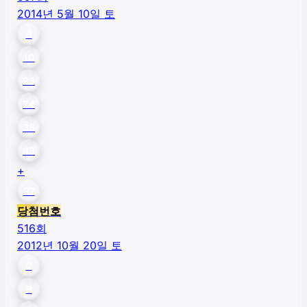
2014년 5월 10일 토
8
10
23
24
35
43
+
37
당첨번호
516
회
2012년 10월 20일 토
2
8