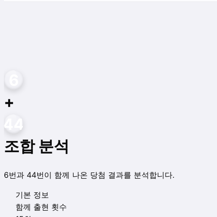
6
+
44
조합 분석
6
번과
44
번이 함께 나온 당첨 결과를 분석합니다.
기본 정보
함께 출현 횟수