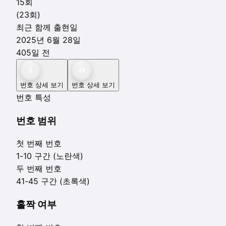
15
회
(
23
회)
최근 함께 출현일
2025년 6월 28일
405
일 전
6
44
번호 상세 보기
번호 상세 보기
번호 특성
번호 범위
첫 번째 번호
1-10 구간 (노란색)
두 번째 번호
41-45 구간 (초록색)
홀짝 여부