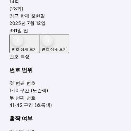
18
회
(
28
회)
최근 함께 출현일
2025년 7월 12일
391
일 전
6
41
번호 상세 보기
번호 상세 보기
번호 특성
번호 범위
첫 번째 번호
1-10 구간 (노란색)
두 번째 번호
41-45 구간 (초록색)
홀짝 여부