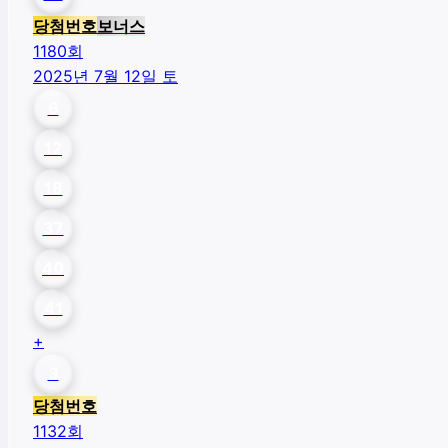
당첨번호
보너스
1180
회
2025년 7월 12일 토
6
12
18
37
40
41
+
3
당첨번호
1132
회