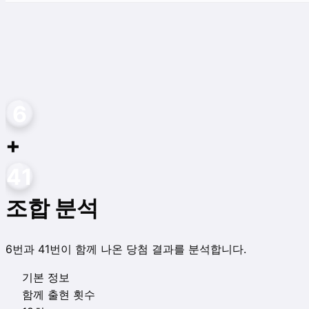
6
+
41
조합 분석
6
번과
41
번이 함께 나온 당첨 결과를 분석합니다.
기본 정보
함께 출현 횟수