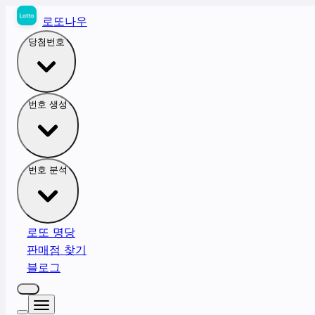
로또나우
당첨번호
번호 생성
번호 분석
로또 명당
판매점 찾기
블로그