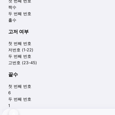
첫 번째 번호
짝수
두 번째 번호
홀수
고저 여부
첫 번째 번호
저번호 (1-22)
두 번째 번호
고번호 (23-45)
끝수
첫 번째 번호
6
두 번째 번호
1
6