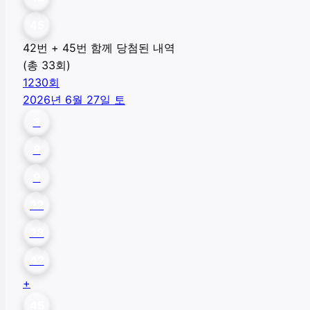
45
42번 + 45번 함께 당첨된 내역
(총
33
회)
1230
회
2026년 6월 27일 토
3
8
9
22
28
42
+
45