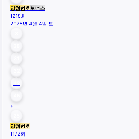
당첨번호
보너스
1218
회
2026년 4월 4일 토
3
28
31
32
42
45
+
25
당첨번호
1172
회