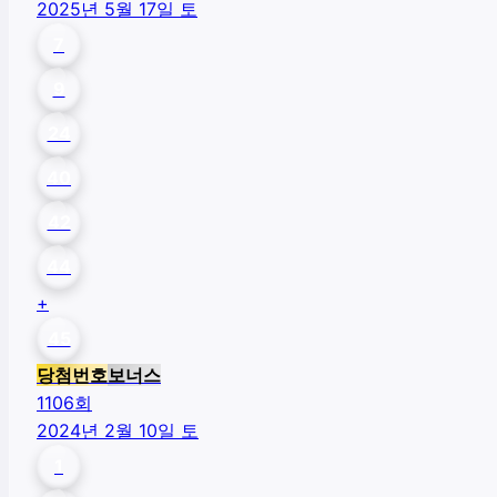
2025년 5월 17일 토
7
9
24
40
42
44
+
45
당첨번호
보너스
1106
회
2024년 2월 10일 토
1