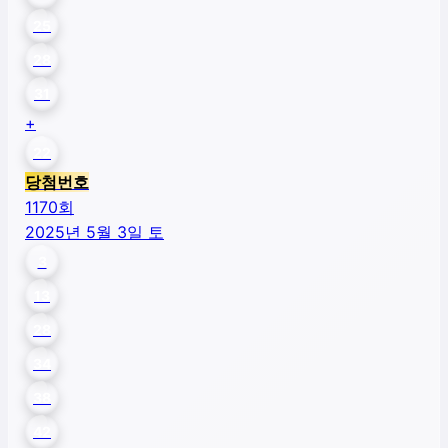
25
28
31
+
22
당첨번호
1170
회
2025년 5월 3일 토
3
13
28
34
38
42