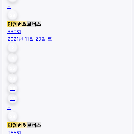
+
28
당첨번호
보너스
990
회
2021년 11월 20일 토
2
4
25
26
36
37
+
28
당첨번호
보너스
965
회