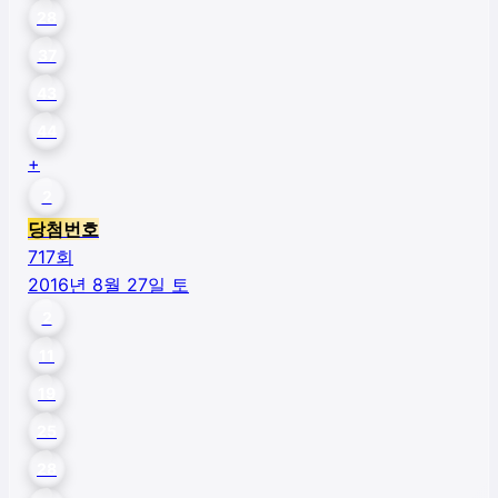
28
37
43
44
+
2
당첨번호
717
회
2016년 8월 27일 토
2
11
19
25
28