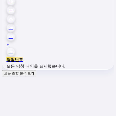
19
22
25
28
43
+
26
당첨번호
모든 당첨 내역을 표시했습니다.
모든 조합 분석 보기