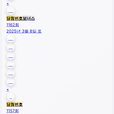
+
25
당첨번호
보너스
1162
회
2025년 3월 8일 토
20
21
22
25
28
29
+
6
당첨번호
1157
회