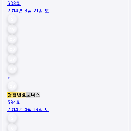
603
회
2014년 6월 21일 토
2
19
25
26
27
43
+
28
당첨번호
보너스
594
회
2014년 4월 19일 토
2
8