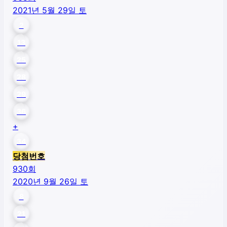
2021년 5월 29일 토
2
13
25
28
29
36
+
34
당첨번호
930
회
2020년 9월 26일 토
8
21