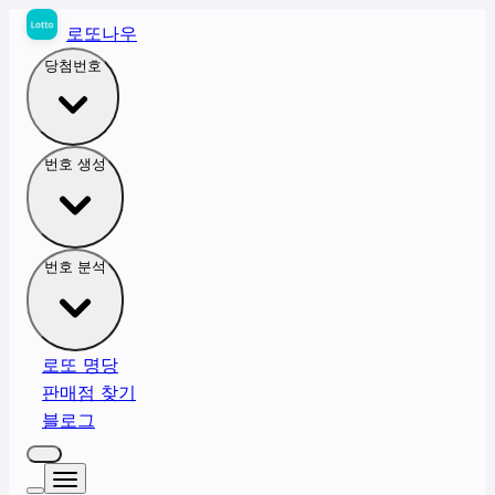
로또나우
당첨번호
번호 생성
번호 분석
로또 명당
판매점 찾기
블로그