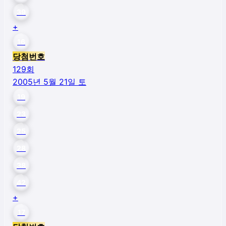
39
+
16
당첨번호
129
회
2005년 5월 21일 토
19
23
25
28
38
42
+
17