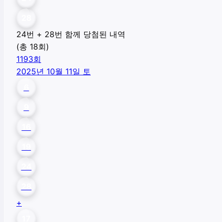
28
24번 + 28번 함께 당첨된 내역
(총
18
회)
1193
회
2025년 10월 11일 토
6
9
16
19
24
28
+
17