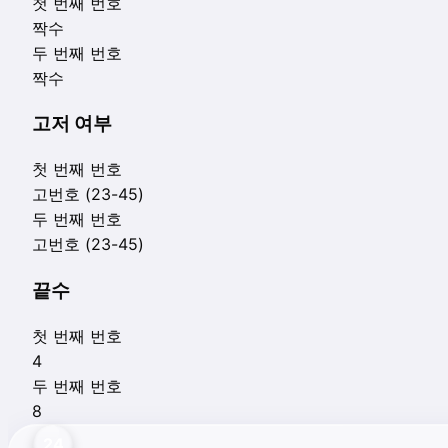
첫 번째 번호
짝수
두 번째 번호
짝수
고저 여부
첫 번째 번호
고번호 (23-45)
두 번째 번호
고번호 (23-45)
끝수
첫 번째 번호
4
두 번째 번호
8
24