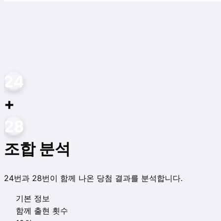
24
+
28
조합 분석
24
번과
28
번이 함께 나온 당첨 결과를 분석합니다.
기본 정보
함께 출현 횟수