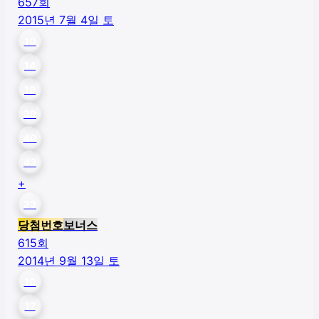
657
회
2015년 7월 4일 토
10
14
19
39
40
43
+
23
당첨번호
보너스
615
회
2014년 9월 13일 토
10
17