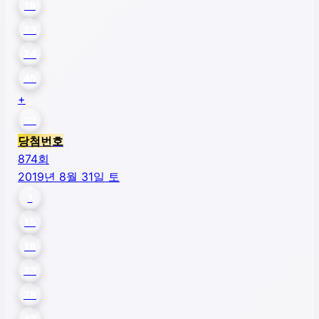
19
23
24
45
+
38
당첨번호
874
회
2019년 8월 31일 토
1
15
19
23
28
42