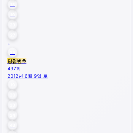
18
19
23
27
+
35
당첨번호
497
회
2012년 6월 9일 토
19
20
23
24
43