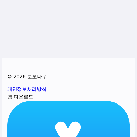
©
2026
로또나우
개인정보처리방침
앱 다운로드