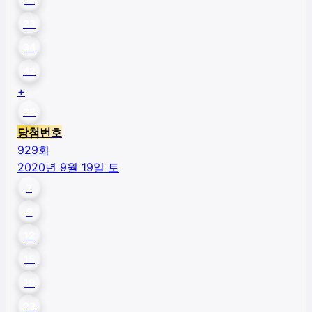
23
34
42
+
35
당첨번호
929
회
2020년 9월 19일 토
7
9
12
15
19
23