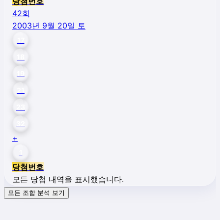
당첨번호
42
회
2003년 9월 20일 토
17
18
19
21
23
32
+
1
당첨번호
모든 당첨 내역을 표시했습니다.
모든 조합 분석 보기