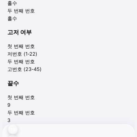
홀수
두 번째 번호
홀수
고저 여부
첫 번째 번호
저번호 (1-22)
두 번째 번호
고번호 (23-45)
끝수
첫 번째 번호
9
두 번째 번호
3
19