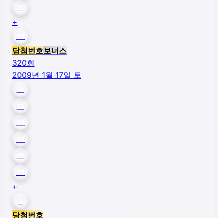
20
+
23
당첨번호
보너스
320
회
2009년 1월 17일 토
16
19
23
25
41
45
+
3
당첨번호