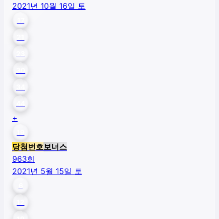
2021년 10월 16일 토
17
21
23
30
34
44
+
19
당첨번호
보너스
963
회
2021년 5월 15일 토
6
12
19