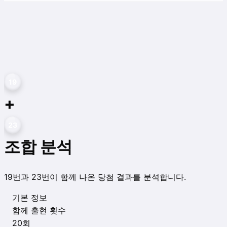
19
+
23
조합 분석
19
번과
23
번이 함께 나온 당첨 결과를 분석합니다.
기본 정보
함께 출현 횟수
20
회