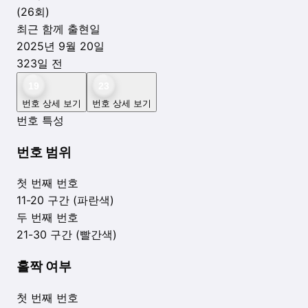
(
26
회)
최근 함께 출현일
2025년 9월 20일
323
일 전
19
23
번호 상세 보기
번호 상세 보기
번호 특성
번호 범위
첫 번째 번호
11-20 구간 (파란색)
두 번째 번호
21-30 구간 (빨간색)
홀짝 여부
첫 번째 번호