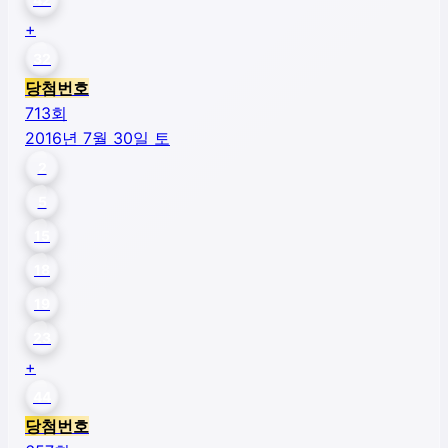
+
32
당첨번호
713
회
2016년 7월 30일 토
2
5
15
18
19
23
+
44
당첨번호