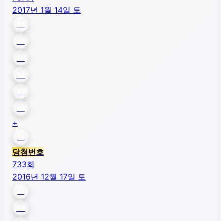
2017년 1월 14일 토
13
15
18
24
27
41
+
11
당첨번호
733
회
2016년 12월 17일 토
11
24