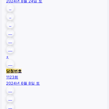
2024년 8월 24일 토
3
7
9
13
19
24
+
23
당첨번호
1123
회
2024년 6월 8일 토
13
19
21