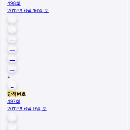
498
회
2012년 6월 16일 토
13
14
24
32
39
41
+
3
당첨번호
497
회
2012년 6월 9일 토
19
20