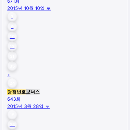
671
회
2015년 10월 10일 토
7
9
10
13
31
35
+
24
당첨번호
보너스
643
회
2015년 3월 28일 토
15
24