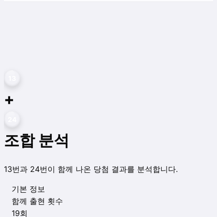
13
+
24
조합 분석
13
번과
24
번이 함께 나온 당첨 결과를 분석합니다.
기본 정보
함께 출현 횟수
19
회