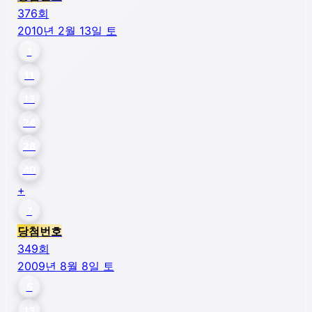
376
회
2010년 2월 13일 토
1
11
13
24
28
40
+
7
당첨번호
349
회
2009년 8월 8일 토
5
13