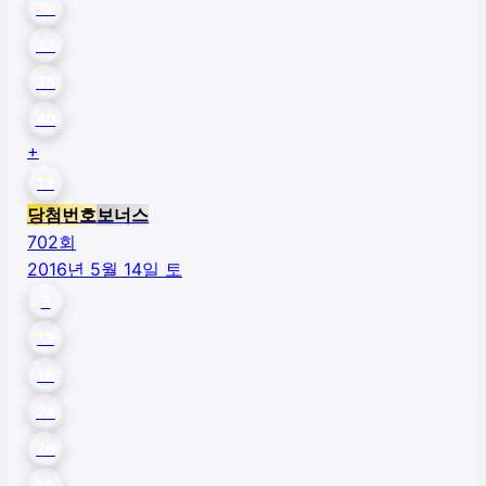
32
33
35
40
+
13
당첨번호
보너스
702
회
2016년 5월 14일 토
3
13
16
24
26
29