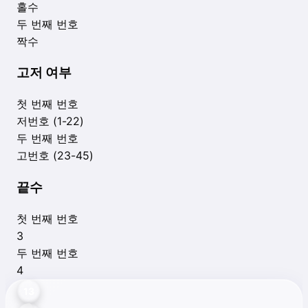
홀수
두 번째 번호
짝수
고저 여부
첫 번째 번호
저번호 (1-22)
두 번째 번호
고번호 (23-45)
끝수
첫 번째 번호
3
두 번째 번호
4
13