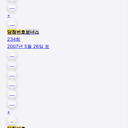
44
+
24
당첨번호
보너스
234
회
2007년 5월 26일 토
13
21
22
24
26
37
+
4