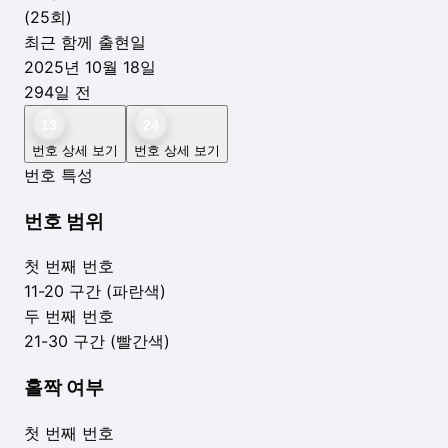
(
25
회)
최근 함께 출현일
2025년 10월 18일
294
일 전
13
24
번호 상세 보기
번호 상세 보기
번호 특성
번호 범위
첫 번째 번호
11-20 구간 (파란색)
두 번째 번호
21-30 구간 (빨간색)
홀짝 여부
첫 번째 번호