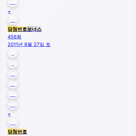
38
+
27
당첨번호
보너스
456
회
2011년 8월 27일 토
1
7
12
18
23
27
+
44
당첨번호