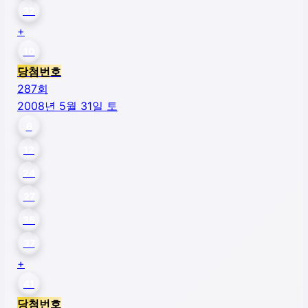
32
+
10
당첨번호
287
회
2008년 5월 31일 토
6
12
24
27
35
37
+
41
당첨번호