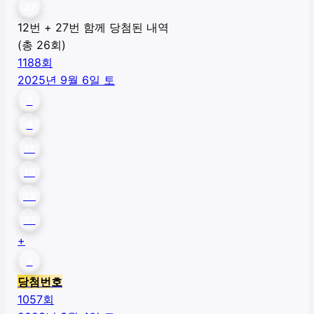
27
12번 + 27번 함께 당첨된 내역
(총
26
회)
1188
회
2025년 9월 6일 토
3
4
12
19
22
27
+
9
당첨번호
1057
회