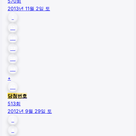
570
회
2013년 11월 2일 토
1
12
26
27
29
33
+
42
당첨번호
513
회
2012년 9월 29일 토
5
8