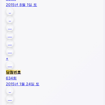
2015년 8월 1일 토
2
3
12
20
27
38
+
40
당첨번호
634
회
2015년 1월 24일 토
4
10