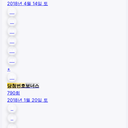
2018년 4월 14일 토
10
11
12
18
24
42
+
27
당첨번호
보너스
790
회
2018년 1월 20일 토
3
8
19