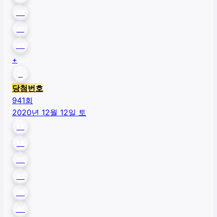
38
41
45
+
6
당첨번호
941
회
2020년 12월 12일 토
12
14
25
27
39
40