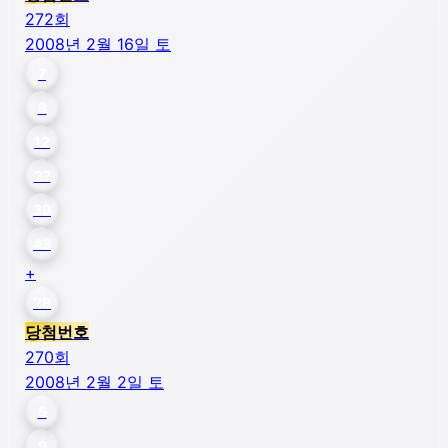
272
회
2008년 2월 16일 토
7
9
12
27
39
43
+
28
당첨번호
270
회
2008년 2월 2일 토
5
9