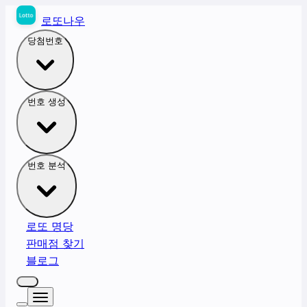
로또나우
당첨번호
번호 생성
번호 분석
로또 명당
판매점 찾기
블로그