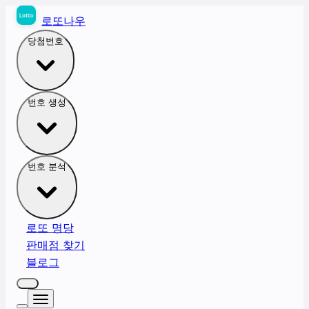
로또나우
당첨번호
번호 생성
번호 분석
로또 명당
판매점 찾기
블로그