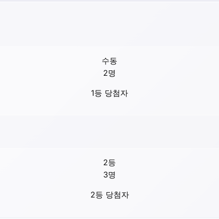
수동
2
명
1등 당첨자
2등
3
명
2등 당첨자