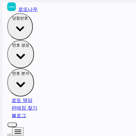
로또나우
당첨번호
번호 생성
번호 분석
로또 명당
판매점 찾기
블로그