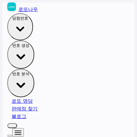
로또나우
당첨번호
번호 생성
번호 분석
로또 명당
판매점 찾기
블로그