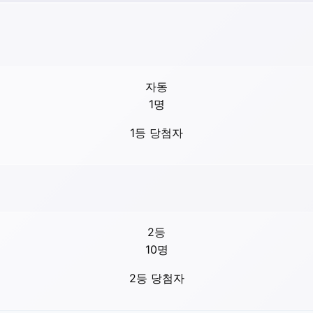
자동
1
명
1등 당첨자
2등
10
명
2등 당첨자