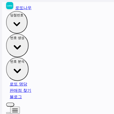
로또나우
당첨번호
번호 생성
번호 분석
로또 명당
판매점 찾기
블로그