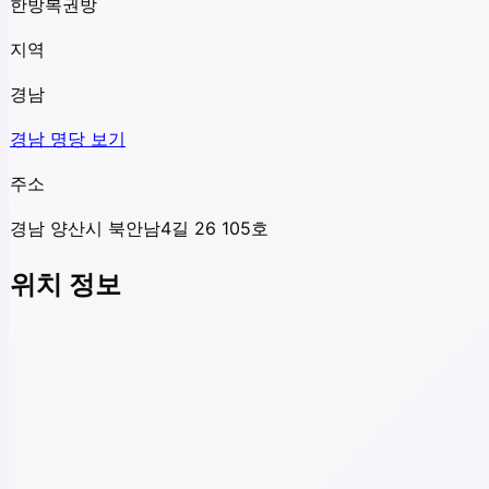
한방복권방
지역
경남
경남
명당 보기
주소
경남 양산시 북안남4길 26 105호
위치 정보