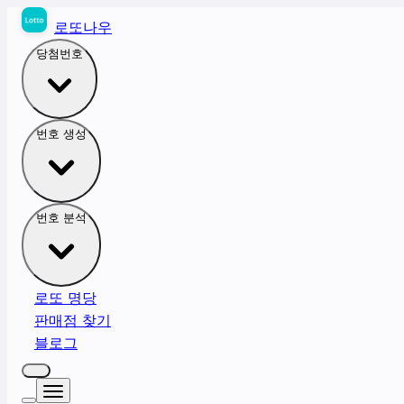
로또나우
당첨번호
번호 생성
번호 분석
로또 명당
판매점 찾기
블로그