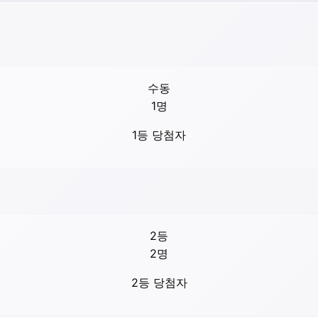
수동
1
명
1등 당첨자
2등
2
명
2등 당첨자