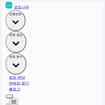
로또나우
당첨번호
번호 생성
번호 분석
로또 명당
판매점 찾기
블로그