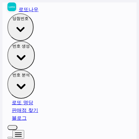
로또나우
당첨번호
번호 생성
번호 분석
로또 명당
판매점 찾기
블로그