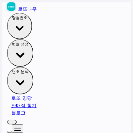
로또나우
당첨번호
번호 생성
번호 분석
로또 명당
판매점 찾기
블로그