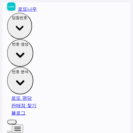
로또나우
당첨번호
번호 생성
번호 분석
로또 명당
판매점 찾기
블로그