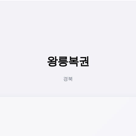
왕릉복권
경북