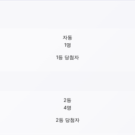
자동
1
명
1등 당첨자
2등
4
명
2등 당첨자