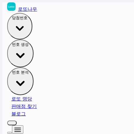
로또나우
당첨번호
번호 생성
번호 분석
로또 명당
판매점 찾기
블로그