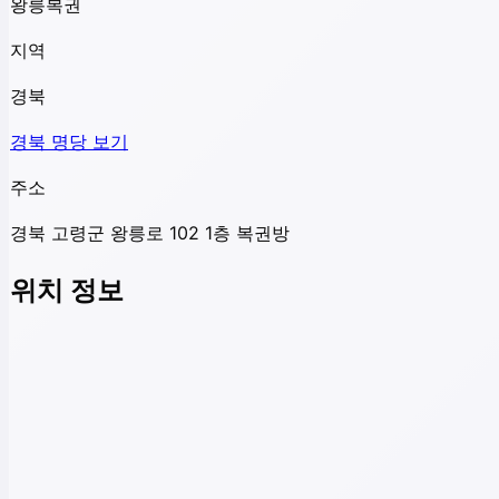
왕릉복권
지역
경북
경북
명당 보기
주소
경북 고령군 왕릉로 102 1층 복권방
위치 정보