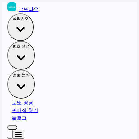
로또나우
당첨번호
번호 생성
번호 분석
로또 명당
판매점 찾기
블로그