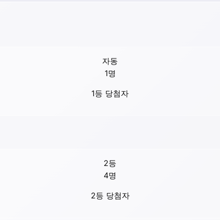
자동
1
명
1등 당첨자
2등
4
명
2등 당첨자