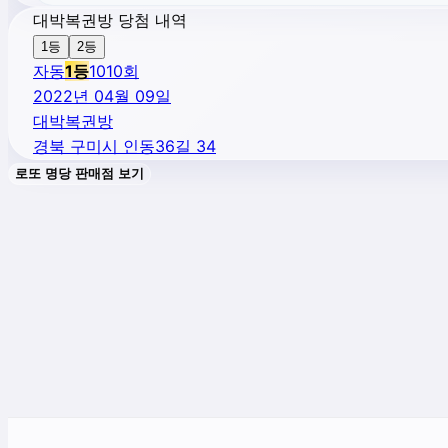
대박복권방 당첨 내역
1등
2등
자동
1
등
1010
회
2022년 04월 09일
대박복권방
경북 구미시 인동36길 34
로또 명당 판매점 보기