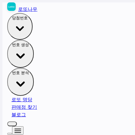
로또나우
당첨번호
번호 생성
번호 분석
로또 명당
판매점 찾기
블로그