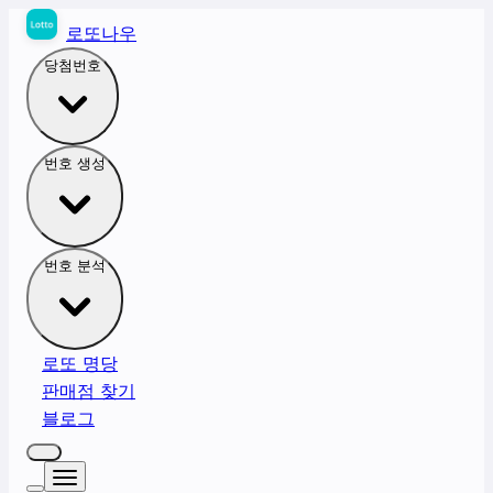
로또나우
당첨번호
번호 생성
번호 분석
로또 명당
판매점 찾기
블로그