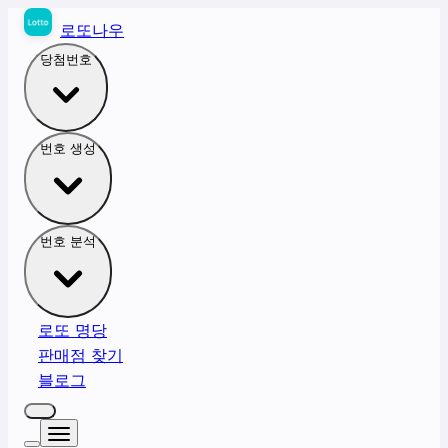
로또나우
당첨번호
번호 생성
번호 분석
로또 명당
판매점 찾기
블로그