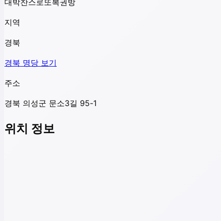
대박찬스로또복권방
지역
경북
경북
명당 보기
주소
경북 의성군 문소3길 95-1
위치 정보