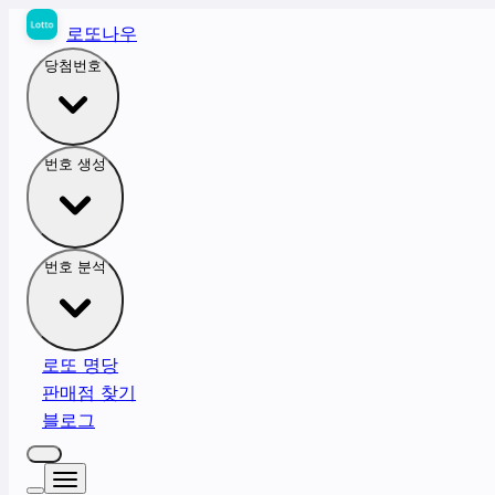
로또나우
당첨번호
번호 생성
번호 분석
로또 명당
판매점 찾기
블로그