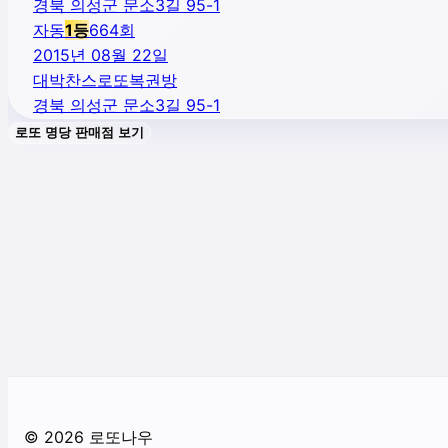
경북 의성군 문소3길 95-1
자동
1
등
664
회
2015년 08월 22일
대박찬스로또복권방
경북 의성군 문소3길 95-1
로또 명당 판매점 보기
©
2026
로또나우