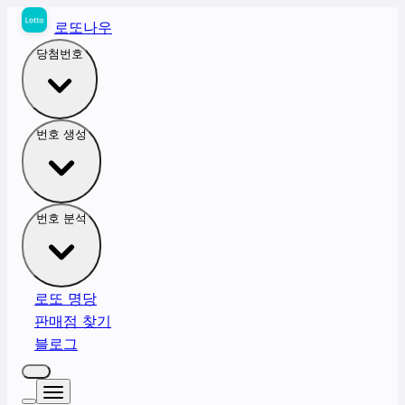
로또나우
당첨번호
번호 생성
번호 분석
로또 명당
판매점 찾기
블로그