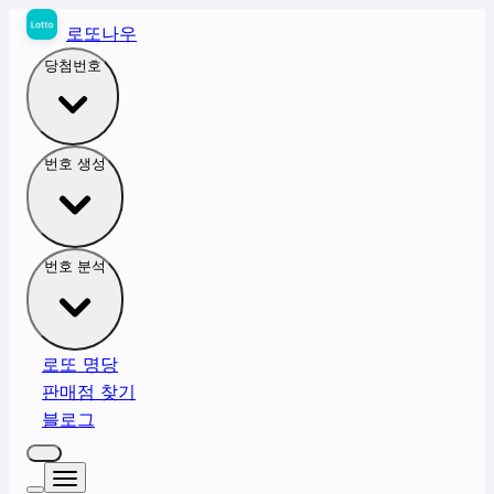
로또나우
당첨번호
번호 생성
번호 분석
로또 명당
판매점 찾기
블로그