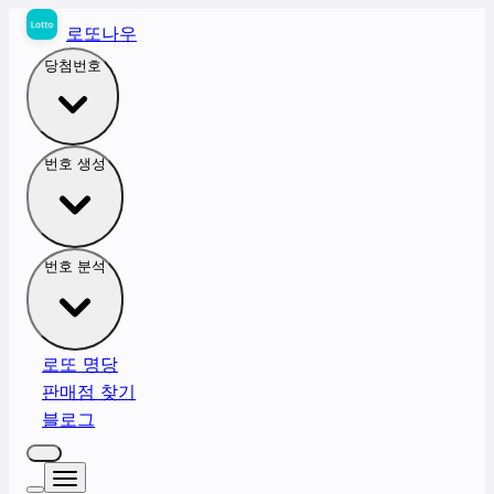
로또나우
당첨번호
번호 생성
번호 분석
로또 명당
판매점 찾기
블로그