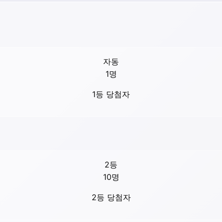
자동
1
명
1등 당첨자
2등
10
명
2등 당첨자