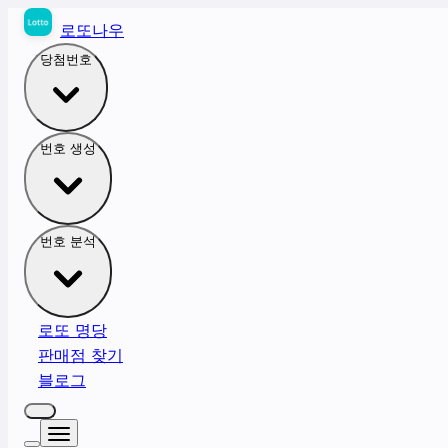
로또나우
당첨번호
번호 생성
번호 분석
로또 명당
판매점 찾기
블로그