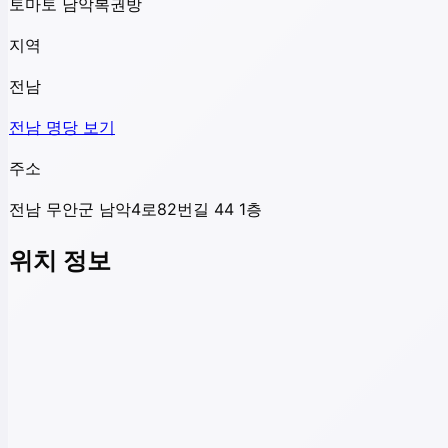
토마토 남악복권방
지역
전남
전남
명당 보기
주소
전남 무안군 남악4로82번길 44 1층
위치 정보